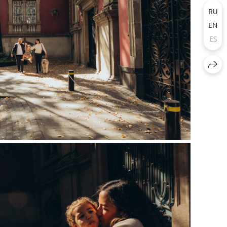
RU
EN
ES