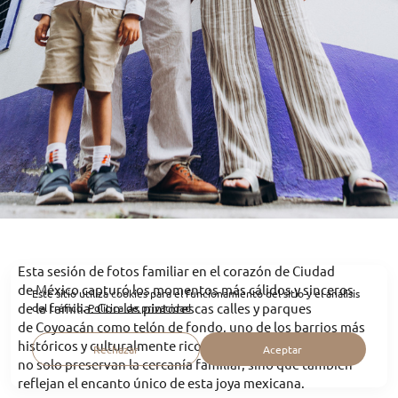
Esta sesión de fotos familiar en el corazón de Ciudad
de México capturó los momentos más cálidos y sinceros
Este sitio utiliza cookies para el funcionamiento del sitio y el análisis
de la familia. Con las pintorescas calles y parques
del tráfico.
Política de privacidad
de Coyoacán como telón de fondo, uno de los barrios más
históricos y culturalmente ricos de la ciudad, las fotos
Rechazar
Aceptar
no solo preservan la cercanía familiar, sino que también
reflejan el encanto único de esta joya mexicana.