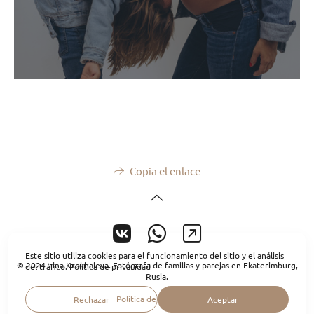
Copia el enlace
Este sitio utiliza cookies para el funcionamiento del sitio y el análisis
© 2024 Irina Krokhaleva. Fotógrafa de familias y parejas en Ekaterimburg,
del tráfico.
Política de privacidad
Rusia.
Política de privacidad
Rechazar
Aceptar