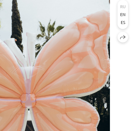
RU
EN
ES