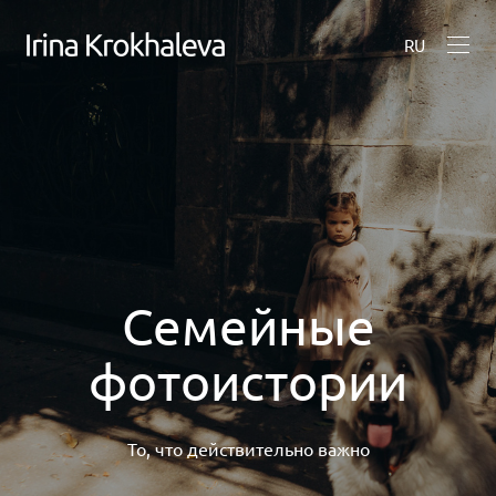
RU
Семейные
фотоистории
То, что действительно важно