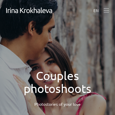
EN
Couples
photoshoots
Photostories of your love