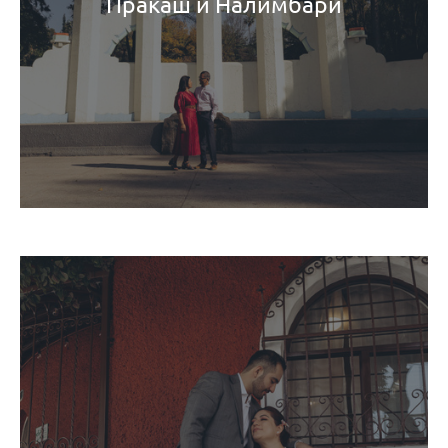
Пракаш и Налимбари