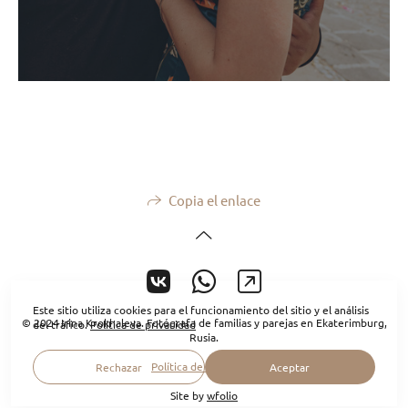
Copia el enlace
Este sitio utiliza cookies para el funcionamiento del sitio y el análisis
© 2024 Irina Krokhaleva. Fotógrafa de familias y parejas en Ekaterimburg,
del tráfico.
Política de privacidad
Rusia.
Política de privacidad
Rechazar
Aceptar
Site by
wfolio